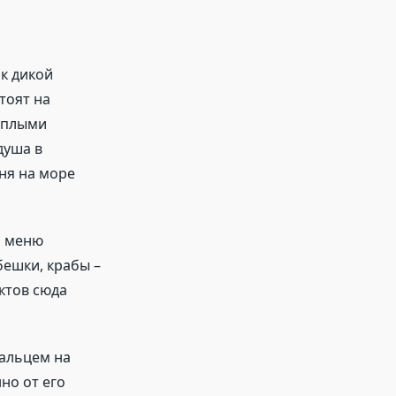
к дикой
тоят на
еплыми
душа в
ня на море
ь меню
ешки, крабы –
уктов сюда
пальцем на
но от его