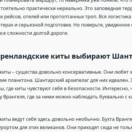
и планировать маршрут, то наверняка уже поняли, что 
тоятельно практически нереально. Это заповедная терр
х рейсов, отелей или протоптанных троп. Вся логистика
атерах и серьезной подготовке. Но поверьте, увиденное 
се сложности долгой дороги.
гренландские киты выбирают Шан
киты – существа довольно консервативные. Они любят 
ие планктона. Шантарский архипелаг для них идеален. 
ы, где киты чувствуют себя в безопасности. Интересно, 
ту Врангеля, где за ними можно наблюдать буквально с 
киты ведут себя здесь довольно необычно. Бухта Вранге
урортом для этих великанов. Они приходят сюда не тольк