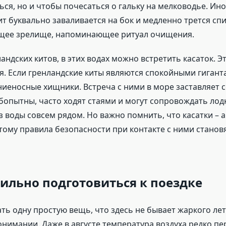
ся, но и чтобы почесаться о гальку на мелководье. Ин
кит буквально заваливается на бок и медленно трется спи
ее зрелище, напоминающее ритуал очищения.
ндских китов, в этих водах можно встретить касаток. Э
я. Если гренландские киты являются спокойными гигант
ниеносные хищники. Встреча с ними в море заставляет 
опытны, часто ходят стаями и могут сопровождать лодк
 воды совсем рядом. Но важно помнить, что касатки – 
тому правила безопасности при контакте с ними становя
ильно подготовиться к поездке
ь одну простую вещь, что здесь не бывает жаркого лет
имании. Даже в августе температура воздуха редко пе