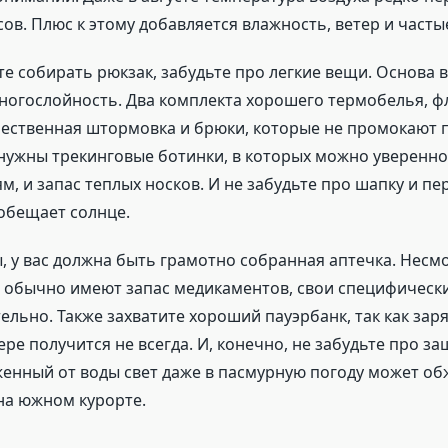
сов. Плюс к этому добавляется влажность, ветер и часты
те собирать рюкзак, забудьте про легкие вещи. Основа 
многослойность. Два комплекта хорошего термобелья, ф
чественная штормовка и брюки, которые не промокают 
нужны трекинговые ботинки, в которых можно уверенно
, и запас теплых носков. И не забудьте про шапку и пе
обещает солнце.
 у вас должна быть грамотно собранная аптечка. Несмот
 обычно имеют запас медикаментов, свои специфическ
ельно. Также захватите хороший пауэрбанк, так как зар
ере получится не всегда. И, конечно, не забудьте про за
женный от воды свет даже в пасмурную погоду может об
на южном курорте.