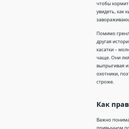
чтобы кормить
увидеть, как 
завораживающ
Помимо гренла
другая истори
касатки – мол
чаще. Они люб
выпрыгивая из
охотники, поэ
строже.
Как прав
Важно понимат
привычном пон