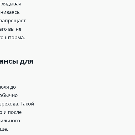
зглядывая
ениваясь
 запрещает
его вы не
го шторма.
ансы для
июля до
 обычно
ерехода. Такой
о и после
сильного
ьше.