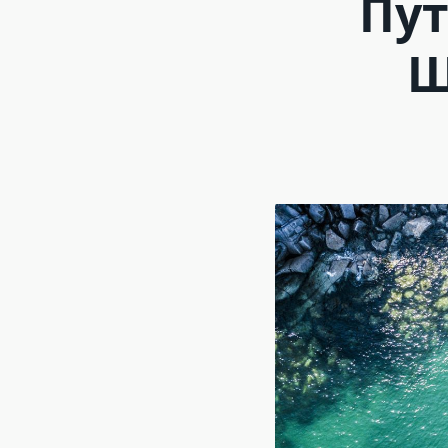
Пут
Ш