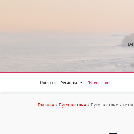
Skip
to
content
De
Новости
Регионы
Путешествия
Главная
»
Путешествия
»
Путешествие к кита