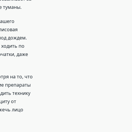
е туманы.
вашего
лисовая
под дождем.
 ходить по
рчатки, даже
ря на то, что
ие препараты
ядить технику
щиту от
жечь лицо