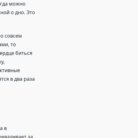
огда можно
ной о дно. Это
то совсем
ами, то
сердце биться
у,
активные
тся в два раза
а в
реваливает за