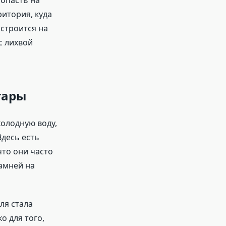
попасть на
итория, куда
 строится на
с лихвой
тары
холодную воду,
Здесь есть
что они часто
камней на
ля стала
о для того,