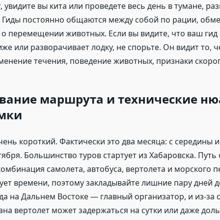
, увидите вы кита или проведете весь день в тумане, ра
. Гиды постоянно общаются между собой по рации, обм
о перемещении животных. Если вы видите, что ваш гид
же или разворачивает лодку, не спорьте. Он видит то, ч
менение течения, поведение животных, признаки скоро
вание маршрута и технические ню
мки
чень короткий. Фактически это два месяца: с середины 
ября. Большинство туров стартует из Хабаровска. Путь
комбинация самолета, автобуса, вертолета и морского п
ет времени, поэтому закладывайте лишние пару дней д
да на Дальнем Востоке — главный организатор, и из-за 
ана вертолет может задержаться на сутки или даже дол