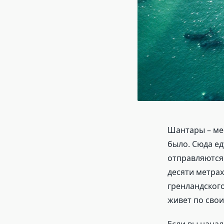
Шантары – мес
было. Сюда е
отправляются 
десяти метрах
гренландского
живет по сво