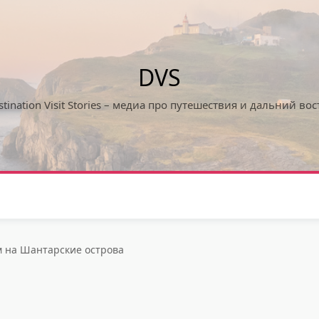
DVS
stination Visit Stories – медиа про путешествия и дальний вос
м на Шантарские острова