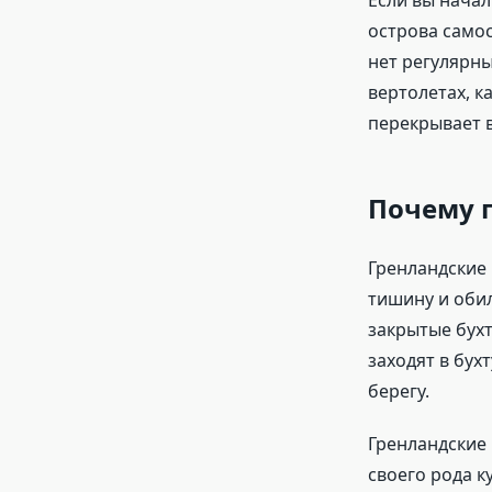
Если вы начал
острова самос
нет регулярны
вертолетах, к
перекрывает в
Почему 
Гренландские 
тишину и обил
закрытые бухт
заходят в бух
берегу.
Гренландские 
своего рода к