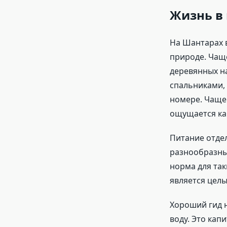
Жизнь в 
На Шантарах 
природе. Чаще
деревянных н
спальниками, 
номере. Чаще 
ощущается ка
Питание отде
разнообразны
норма для так
является цел
Хороший гид н
воду. Это кап