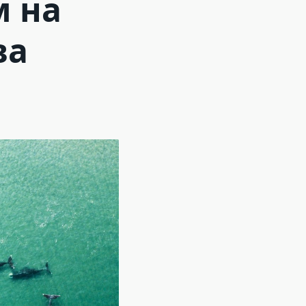
м на
ва