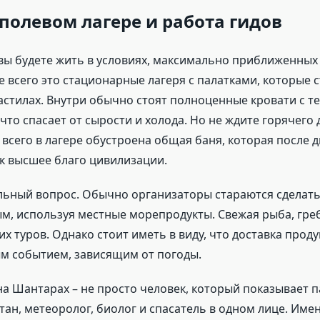
полевом лагере и работа гидов
вы будете жить в условиях, максимально приближенных 
 всего это стационарные лагеря с палатками, которые с
астилах. Внутри обычно стоят полноценные кровати с т
что спасает от сырости и холода. Но не ждите горячего 
всего в лагере обустроена общая баня, которая после д
к высшее благо цивилизации.
льный вопрос. Обычно организаторы стараются сделат
м, используя местные морепродукты. Свежая рыба, греб
их туров. Однако стоит иметь в виду, что доставка прод
ым событием, зависящим от погоды.
а Шантарах – не просто человек, который показывает 
итан, метеоролог, биолог и спасатель в одном лице. Имен